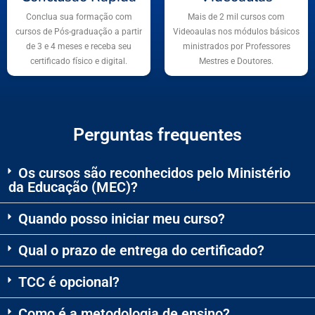
Conclua sua formação com
Mais de 2 mil cursos com
cursos de Pós-graduação a partir
Videoaulas nos módulos básicos
de 3 e 4 meses e receba seu
ministrados por Professores
certificado físico e digital.
Mestres e Doutores.
Perguntas frequentes
Os cursos são reconhecidos pelo Ministério
da Educação (MEC)?
Quando posso iniciar meu curso?
Qual o prazo de entrega do certificado?
TCC é opcional?
Como é a metodologia de ensino?