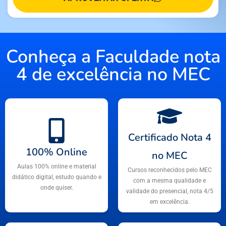
Conheça a Faculdade nota
4 de excelência no MEC
Certificado Nota 4
100% Online
no MEC
Aulas 100% online e material
Cursos reconhecidos pelo MEC
didático digital, estudo quando e
com a mesma qualidade e
onde quiser.
validade do presencial, nota 4/5
em excelência.