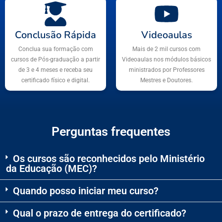
Conclusão Rápida
Videoaulas
Conclua sua formação com
Mais de 2 mil cursos com
cursos de Pós-graduação a partir
Videoaulas nos módulos básicos
de 3 e 4 meses e receba seu
ministrados por Professores
certificado físico e digital.
Mestres e Doutores.
Perguntas frequentes
Os cursos são reconhecidos pelo Ministério
da Educação (MEC)?
Quando posso iniciar meu curso?
Qual o prazo de entrega do certificado?